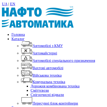
UA
|
EN
Головна
Каталог
Автомобілі з КМУ
Автомайстерні
Автомобілі спеціального призначення
Вахтові автомобілі
Військова техніка
Комунальна техніка
Дорожня комбінована техніка
Сміттєвози
Снігоочисні відвали
Пересувні блок-контейнери