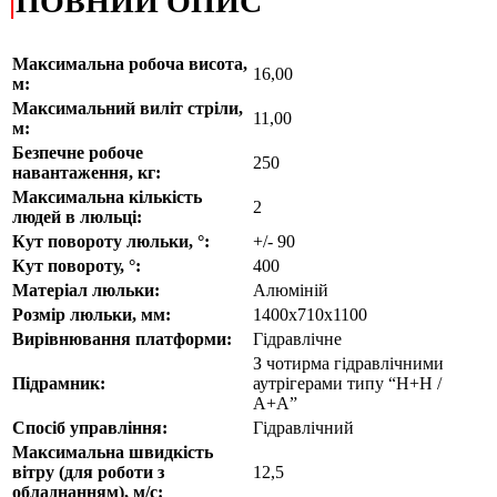
|
ПОВНИЙ ОПИС
Максимальна робоча висота,
16,00
м:
Максимальний виліт стріли
,
11,00
м
:
Безпечне робоче
250
навантаження, кг:
Максимальна кількість
2
людей в люльці:
Кут повороту люльки, °:
+/- 90
Кут повороту, °:
400
Матеріал люльки:
Алюміній
Розмір люльки, мм:
1400х710х1100
Вирівнювання платформи:
Гідравлічне
З чотирма гідравлічними
П
ідрамник:
аутрігерами типу “H+H /
A+A”
Спосіб управління:
Гідравлічний
Максимальна швидкість
вітру (для роботи з
12,5
обладнанням), м/с: