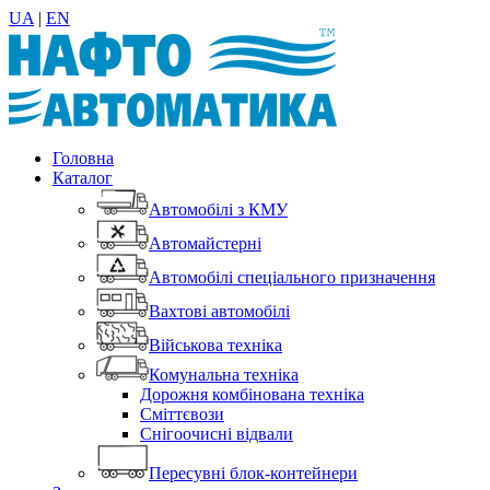
UA
|
EN
Головна
Каталог
Автомобілі з КМУ
Автомайстерні
Автомобілі спеціального призначення
Вахтові автомобілі
Військова техніка
Комунальна техніка
Дорожня комбінована техніка
Сміттєвози
Снігоочисні відвали
Пересувні блок-контейнери