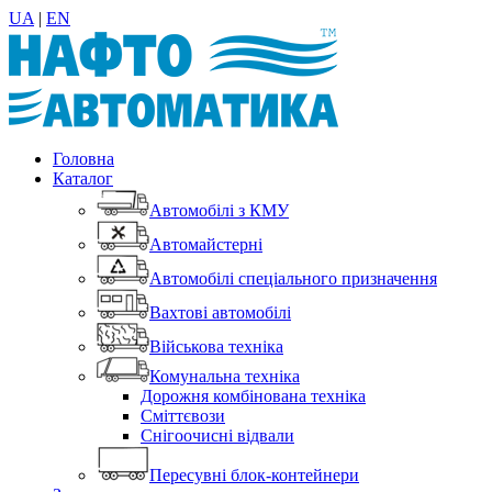
UA
|
EN
Головна
Каталог
Автомобілі з КМУ
Автомайстерні
Автомобілі спеціального призначення
Вахтові автомобілі
Військова техніка
Комунальна техніка
Дорожня комбінована техніка
Сміттєвози
Снігоочисні відвали
Пересувні блок-контейнери