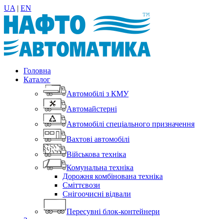
UA
|
EN
Головна
Каталог
Автомобілі з КМУ
Автомайстерні
Автомобілі спеціального призначення
Вахтові автомобілі
Військова техніка
Комунальна техніка
Дорожня комбінована техніка
Сміттєвози
Снігоочисні відвали
Пересувні блок-контейнери