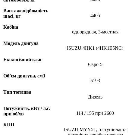
Вантажопідйомність
4405
шасі, кг
Кабіна
однорядная, 3-местная
Модель двигуна
ISUZU 4HK1 (4HK1E5NC)
Екологічний клас
Євро-5
Об’єм двигуна, см
3
5193
Тип топлива
Дизель
Потужність, кВт / л.с.
114 / 155 при 2600
при об/хв
КПП
ISUZU MYY5T, 5-ступінчаста
механічна коробка передач