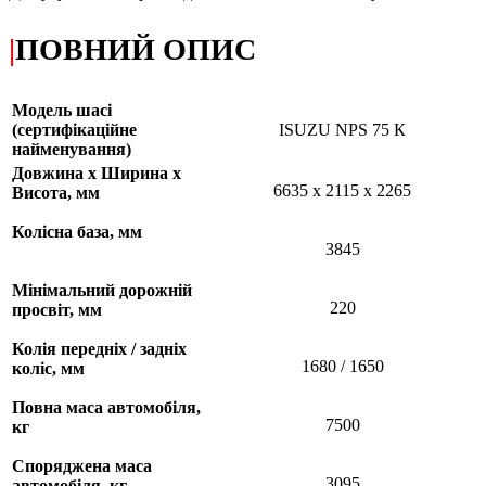
|
ПОВНИЙ ОПИС
Модель шасі
(сертифікаційне
ISUZU NPS 75 К
найменування)
Довжина х Ширина х
6635 х 2115 х 2265
Висота, мм
Колісна база, мм
3845
Мінімальний дорожній
220
просвіт, мм
Колія передніх / задніх
1680 / 1650
коліс, мм
Повна маса автомобіля,
7500
кг
Споряджена маса
3095
автомобіля, кг