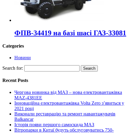
ФПВ-34419 на базі шасі ГАЗ-33081
Categories
Новини
Search for:
Recent Posts
Чергова новинка від МАЗ – нова електровантажівка
MAZ-4381EE
Інноваційна електровантажівка Volta Zero з’явиться у
2021 році
Виконали реставрацію та ремонт навантажувачів
Balkancar
Історія появи першого самоскида МАЗ
Вітропарки в Китаї будуть обслуговуватись 750-