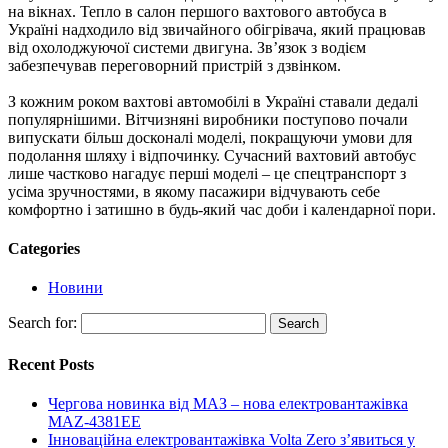
на вікнах. Тепло в салон першого вахтового автобуса в
Україні надходило від звичайного обігрівача, який працював
від охолоджуючої системи двигуна. Зв’язок з водієм
забезпечував переговорний пристрій з дзвінком.
З кожним роком вахтові автомобілі в Україні ставали дедалі
популярнішими. Вітчизняні виробники поступово почали
випускати більш досконалі моделі, покращуючи умови для
подолання шляху і відпочинку. Сучасний вахтовий автобус
лише частково нагадує перші моделі – це спецтранспорт з
усіма зручностями, в якому пасажири відчувають себе
комфортно і затишно в будь-який час доби і календарної пори.
Categories
Новини
Search for:
Recent Posts
Чергова новинка від МАЗ – нова електровантажівка
MAZ-4381EE
Інноваційна електровантажівка Volta Zero з’явиться у