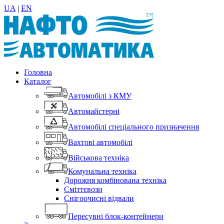
UA
|
EN
Головна
Каталог
Автомобілі з КМУ
Автомайстерні
Автомобілі спеціального призначення
Вахтові автомобілі
Військова техніка
Комунальна техніка
Дорожня комбінована техніка
Сміттєвози
Снігоочисні відвали
Пересувні блок-контейнери