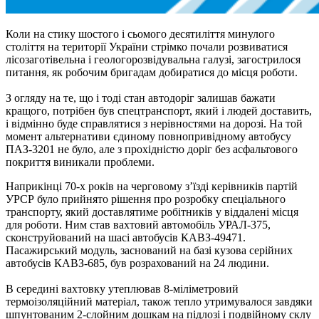
Коли на стику шостого і сьомого десятиліття минулого
століття на території України стрімко почали розвиватися
лісозаготівельна і геологорозвідувальна галузі, загострилося
питання, як робочим бригадам добиратися до місця роботи.
З огляду на те, що і тоді стан автодоріг залишав бажати
кращого, потрібен був спецтранспорт, який і людей доставить,
і відмінно буде справлятися з нерівностями на дорозі. На той
момент альтернативи єдиному повнопривідному автобусу
ПАЗ-3201 не було, але з прохідністю доріг без асфальтового
покриття виникали проблеми.
Наприкінці 70-х років на черговому з’їзді керівників партій
УРСР було прийнято рішення про розробку спеціального
транспорту, який доставлятиме робітників у віддалені місця
для роботи. Ним став вахтовий автомобіль УРАЛ-375,
сконструйований на шасі автобусів КАВЗ-49471.
Пасажирський модуль, заснований на базі кузова серійних
автобусів КАВЗ-685, був розрахований на 24 людини.
В середині вахтовку утеплював 8-міліметровий
термоізоляційний матеріал, також тепло утримувалося завдяки
шпунтованим 2-слойним дошкам на підлозі і подвійному склу