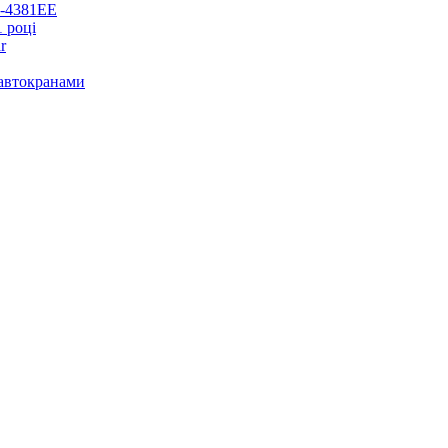
Z-4381EE
1 році
r
 автокранами