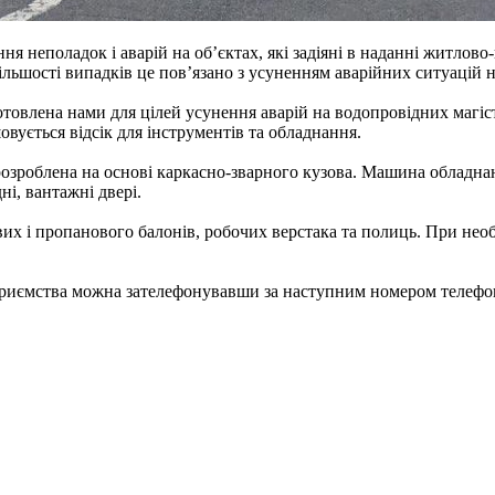
 неполадок і аварій на об’єктах, які задіяні в наданні житлово
більшості випадків це пов’язано з усуненням аварійних ситуацій 
товлена нами для цілей усунення аварій на водопровідних магіст
овується відсік для інструментів та обладнання.
розроблена на основі каркасно-зварного кузова. Машина обладн
ні, вантажні двері.
их і пропанового балонів, робочих верстака та полиць. При необ
ємства можна зателефонувавши за наступним номером телефону –