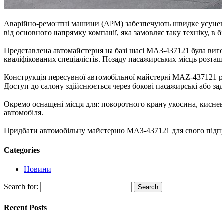
Аварійно-ремонтні машини (АРМ) забезпечують швидке усунення
від основного напрямку компанії, яка замовляє таку техніку, в 
Представлена автомайстерня на базі шасі МАЗ-437121 була виго
кваліфікованих спеціалістів. Позаду пасажирських місць розташ
Конструкція пересувної автомобільної майстерні MAZ-437121 
Доступ до салону здійснюється через бокові пасажирські або зад
Окремо оснащені місця для: поворотного крану укосина, киснев
автомобіля.
Придбати автомобільну майстерню МАЗ-437121 для свого підпри
Categories
Новини
Search for:
Recent Posts