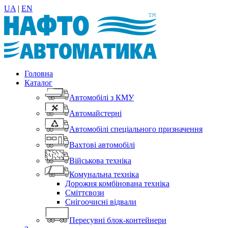
UA
|
EN
Головна
Каталог
Автомобілі з КМУ
Автомайстерні
Автомобілі спеціального призначення
Вахтові автомобілі
Військова техніка
Комунальна техніка
Дорожня комбінована техніка
Сміттєвози
Снігоочисні відвали
Пересувні блок-контейнери