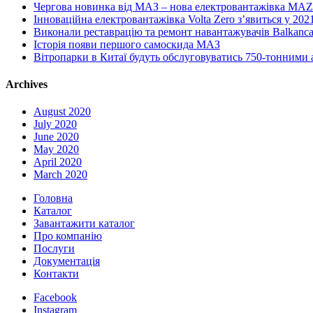
Чергова новинка від МАЗ – нова електровантажівка MA
Інноваційна електровантажівка Volta Zero з’явиться у 202
Виконали реставрацію та ремонт навантажувачів Balkanca
Історія появи першого самоскида МАЗ
Вітропарки в Китаї будуть обслуговуватись 750-тонними
Archives
August 2020
July 2020
June 2020
May 2020
April 2020
March 2020
Головна
Каталог
Завантажити каталог
Про компанію
Послуги
Документація
Контакти
Facebook
Instagram